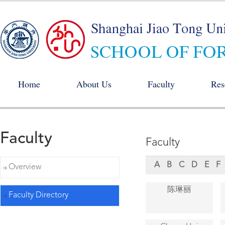
Home
About Us
Faculty
Res
Faculty
Faculty
A
B
C
D
E
F
Overview
陈琳丽
Faculty Directory