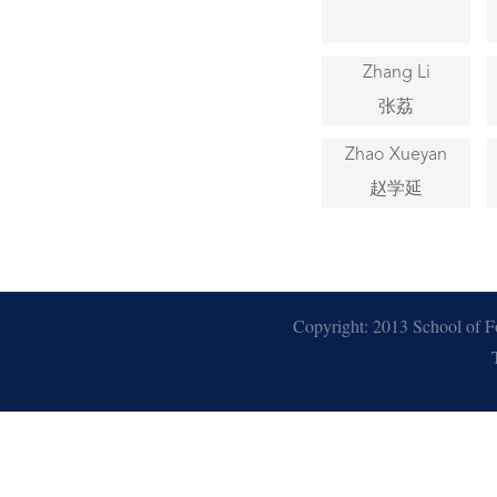
Zhang Li
张荔
Zhao Xueyan
赵学延
Copyright: 2013 School of F