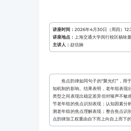
讲座时间：
2026年4月30日（周四）12:30
讲座地点：
上海交通大学闵行校区杨咏曼
主讲人：
赵信娴
焦点韵律如同句子的“聚光灯”，
知机制的影响。结果表明，老年组表现
类型之间表现出稳定差异但对噪声不敏
节老年组的焦点识别表现；认知因素分
测老年组的焦点理解表现；整合焦点识
点韵律加工权重由自下而上向自上而下