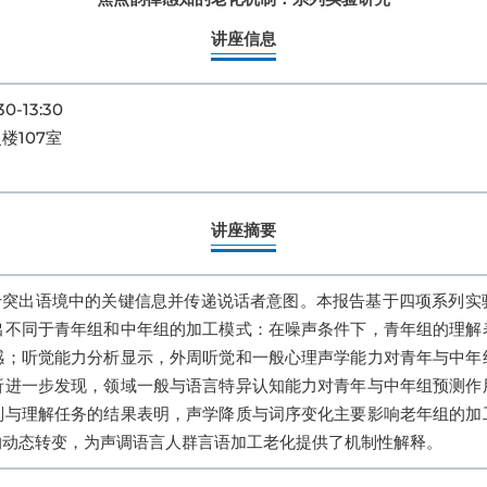
讲座信息
-13:30
楼107室
讲座摘要
用于突出语境中的关键信息并传递说话者意图。本报告基于四项系列实
出不同于青年组和中年组的加工模式：在噪声条件下，青年组的理解
感；听觉能力分析显示，外周听觉和一般心理声学能力对青年与中年
析进一步发现，领域一般与语言特异认知能力对青年与中年组预测作
别与理解任务的结果表明，声学降质与词序变化主要影响老年组的加
的动态转变，为声调语言人群言语加工老化提供了机制性解释。