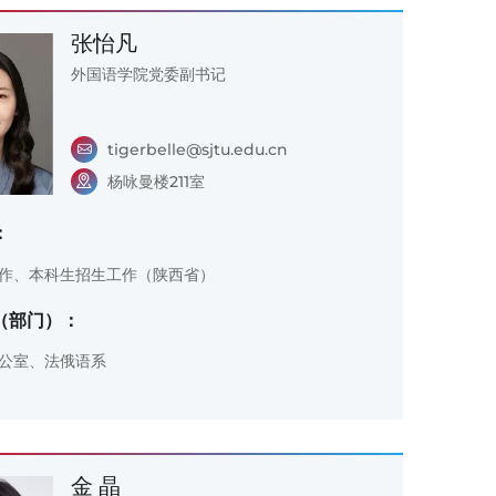
张怡凡
外国语学院党委副书记
tigerbelle@sjtu.edu.cn
杨咏曼楼211室
：
作、本科生招生工作（陕西省）
（部门）：
公室、法俄语系
金 晶