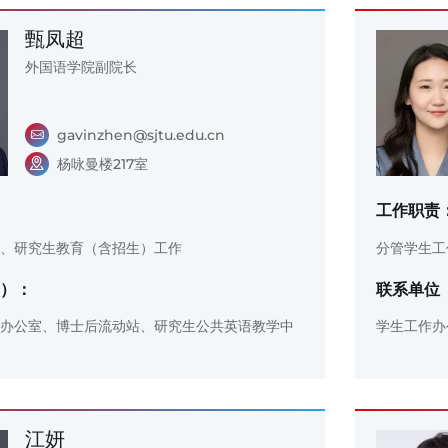
甄凤超
外国语学院副院长
gavinzhen@sjtu.edu.cn
杨咏曼楼217室
工作职责
、研究生教育（含招生）工作
分管学生工
）：
联系单位
办公室、博士后流动站、研究生公共英语教学中
学生工作办
江妍