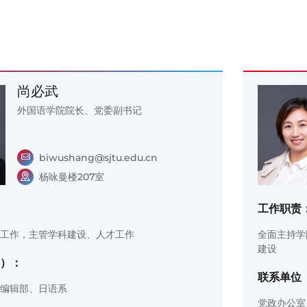
尚必武
外国语学院院长、党委副书记
biwushang@sjtu.edu.cn
杨咏曼楼207室
工作职责
工作，主管学科建设、人才工作
全面主持学
建设
）：
联系单位
编辑部、日语系
党政办公室